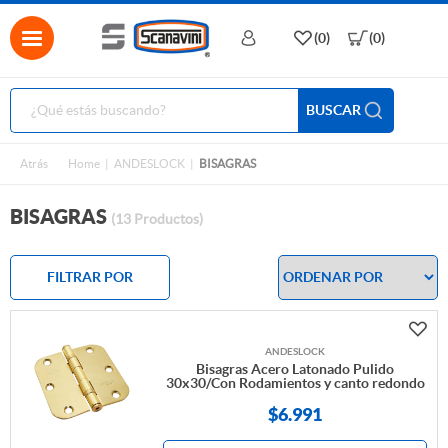
(0)
(0)
BUSCAR
Atrás
Home
ANDESLOCK
BISAGRAS
BISAGRAS
(13 Productos)
FILTRAR POR
ANDESLOCK
Bisagras Acero Latonado Pulido
30x30/Con Rodamientos y canto redondo
$
6.991