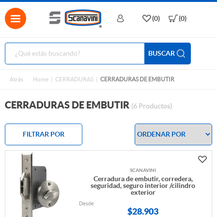
(0)
(0)
BUSCAR
Atrás
Home
CERRADURAS
CERRADURAS DE EMBUTIR
CERRADURAS DE EMBUTIR
(6 Productos)
FILTRAR POR
SCANAVINI
Cerradura de embutir, corredera,
seguridad, seguro interior /cilindro
exterior
Desde
$
28.903