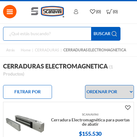
(0)
(0)
BUSCAR
Atrás
Home
CERRADURAS
CERRADURAS ELECTROMAGNETICA
CERRADURAS ELECTROMAGNETICA
(1
Productos)
FILTRAR POR
SCANAVINI
Cerradura Electromagnética para puertas
de abatir
$
155.530