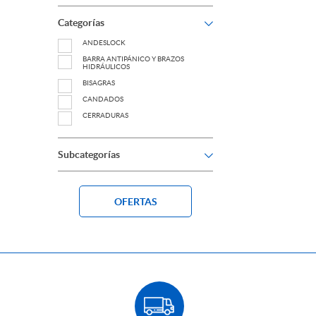
Categorías
ANDESLOCK
BARRA ANTIPÁNICO Y BRAZOS
HIDRÁULICOS
BISAGRAS
CANDADOS
CERRADURAS
CERRADURAS DIGITALES
CERROJO DE SEGURIDAD
Subcategorías
CONTROL DE ACCESO
DESTRABADORES
ESPAÑOLETAS
OFERTAS
HERRAJES PARA PUERTAS VIDRIADAS
INSTALACIÓN
LLAVE
OUTLET
PERILLONES Y TIRADORES DE PUERTA
PICAPORTES
QUICIOS