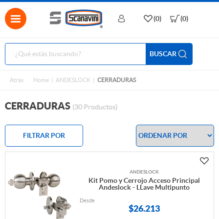
(0)
(0)
BUSCAR
Atrás
Home
ANDESLOCK
CERRADURAS
CERRADURAS
(30 Productos)
FILTRAR POR
ANDESLOCK
Kit Pomo y Cerrojo Acceso Principal
Andeslock - LLave Multipunto
Desde
$
26.213