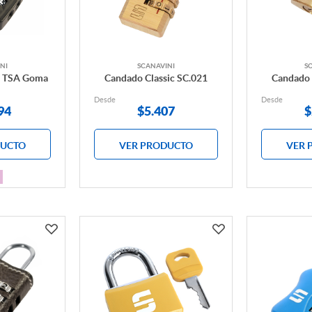
NI
SCANAVINI
S
c TSA Goma
Candado Classic SC.021
Candado 
Desde
Desde
94
$
5.407
$
DUCTO
VER PRODUCTO
VER 