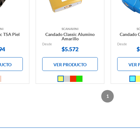
NI
SCANAVINI
S
c TSA Piel
Candado Classic Alumino
Candado C
Amarillo
Desde
Desde
94
$
5.572
$
DUCTO
VER PRODUCTO
VER 
1