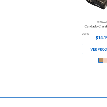
TOPES DE PUERTA
SCANAVI
Candado Classi
Desde
$
14.1
VER PRO