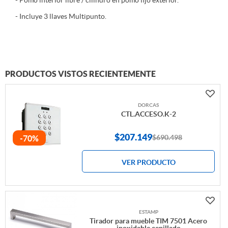
- Pomo interior libre / cilindro en pomo fijo exterior.
- Incluye 3 llaves Multipunto.
PRODUCTOS VISTOS RECIENTEMENTE
DORCAS
CTL.ACCESO.K-2
$207.149
$690.498
-70%
VER PRODUCTO
ESTAMP
Tirador para mueble TIM 7501 Acero