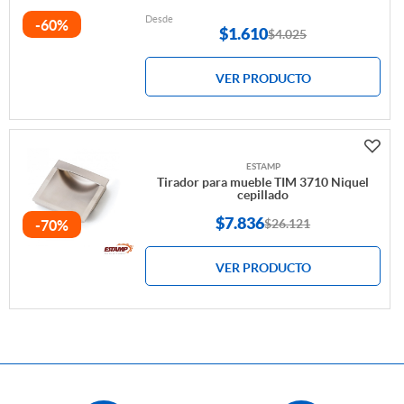
Desde
-60%
$
1.610
$4.025
VER PRODUCTO
ESTAMP
Tirador para mueble TIM 3710 Niquel
cepillado
$7.836
$26.121
-70%
VER PRODUCTO