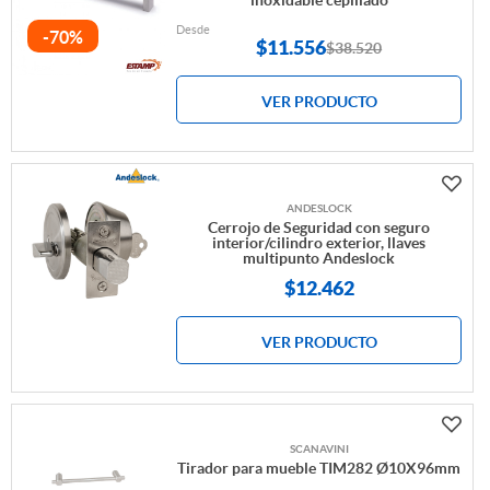
inoxidable cepillado
Desde
-70%
$
11.556
$38.520
VER PRODUCTO
ANDESLOCK
Cerrojo de Seguridad con seguro
interior/cilindro exterior, llaves
multipunto Andeslock
$12.462
VER PRODUCTO
SCANAVINI
Tirador para mueble TIM282 Ø10X96mm