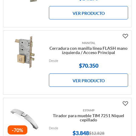
VER PRODUCTO
MANITAL
Cerradura con manilla línea FLASH mano
izquierda / Acceso Principal
Desde
$
70.350
VER PRODUCTO
ESTAMP
Tirador para mueble TIM 7251 Niquel
cepillado
Desde
-70%
$
3.848
$12.828