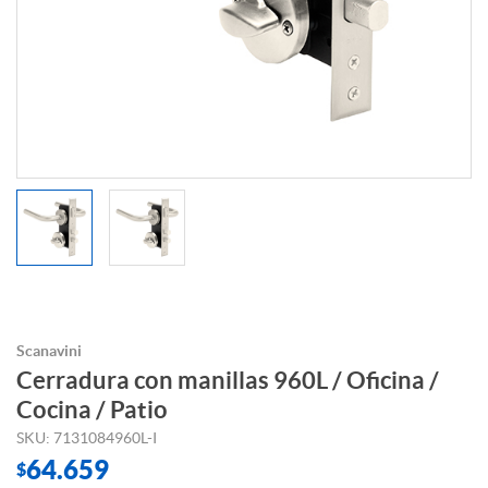
Scanavini
Cerradura con manillas 960L / Oficina /
Cocina / Patio
SKU: 7131084960L-I
64.659
$