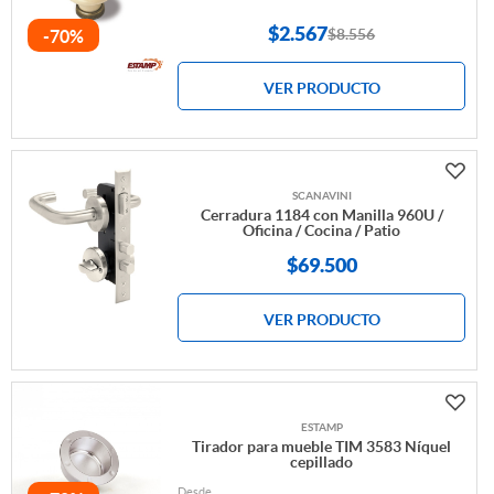
$2.567
$8.556
-70%
VER PRODUCTO
SCANAVINI
Cerradura 1184 con Manilla 960U /
Oficina / Cocina / Patio
$69.500
VER PRODUCTO
ESTAMP
Tirador para mueble TIM 3583 Níquel
cepillado
Desde