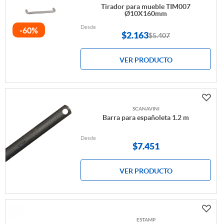
Tirador para mueble TIM007
Ø10X160mm
Desde
-60%
$
2.163
$5.407
VER PRODUCTO
SCANAVINI
Barra para españoleta 1.2 m
Desde
$
7.451
VER PRODUCTO
ESTAMP