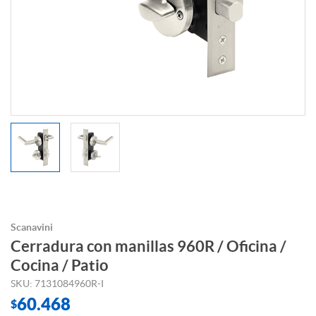
Scanavini
Cerradura con manillas 960R / Oficina /
Cocina / Patio
SKU: 7131084960R-I
60.468
$