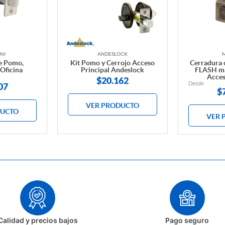
NI
ANDESLOCK
e Pomo,
Kit Pomo y Cerrojo Acceso
Cerradura 
 Oficina
Principal Andeslock
FLASH ma
Acces
$20.162
Desde
07
$
VER PRODUCTO
DUCTO
VER 
Calidad y precios bajos
Pago seguro