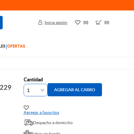
Inicia sesión
(0)
(0)
|
LES
OFERTAS
Cantidad
P229
AGREGAR AL CARRO
Agregar a favoritos
Despacho a domicilio
Retiro en tienda