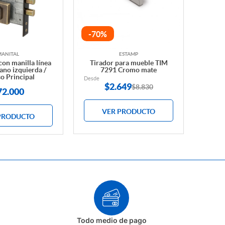
-70%
MANITAL
ESTAMP
con manilla línea
Tirador para mueble TIM
no izquierda /
7291 Cromo mate
o Principal
Desde
$
2.649
$8.830
72.000
VER PRODUCTO
PRODUCTO
Todo medio de pago