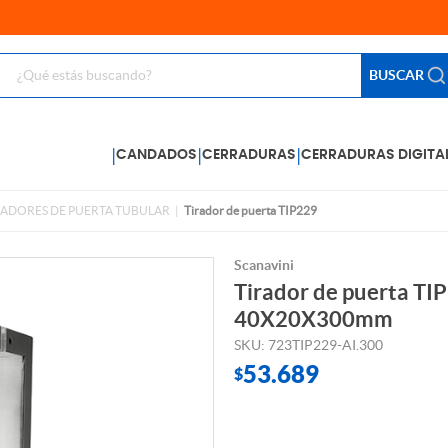
BUSCAR
|
|
|
CANDADOS
CERRADURAS
CERRADURAS DIGITA
RADORES DE PUERTA TUBULAR
Tirador de puerta TIP229
Scanavini
Tirador de puerta TI
40X20X300mm
SKU: 723TIP229-AI.300
53.689
$