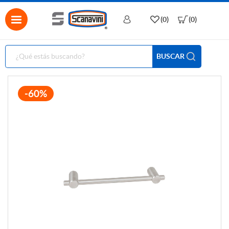
(0)
(0)
BUSCAR
-60%