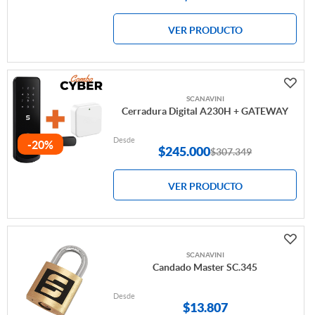
VER PRODUCTO
SCANAVINI
Cerradura Digital A230H + GATEWAY
Desde
-20%
$
245.000
$307.349
VER PRODUCTO
SCANAVINI
Candado Master SC.345
Desde
$
13.807