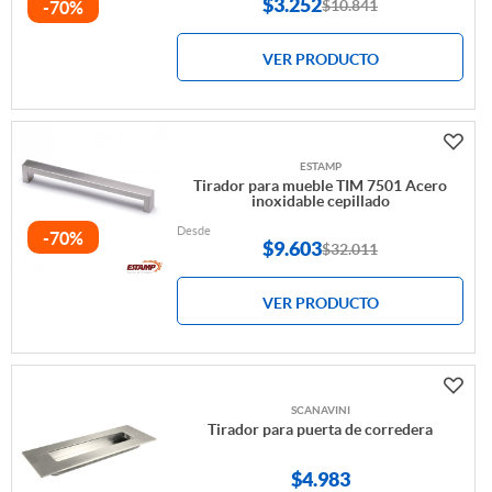
$3.252
$10.841
-70%
VER PRODUCTO
ESTAMP
Tirador para mueble TIM 7501 Acero
inoxidable cepillado
Desde
-70%
$
9.603
$32.011
VER PRODUCTO
SCANAVINI
Tirador para puerta de corredera
$4.983