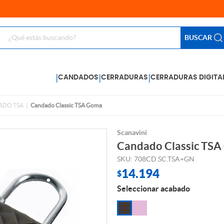
BUSCAR
|
|
|
CANDADOS
CERRADURAS
CERRADURAS DIGITA
ADO TSA
Candado Classic TSA Goma
Scanavini
Candado Classic TS
SKU: 708CD.SC.TSA+GN
14.194
$
Seleccionar acabado