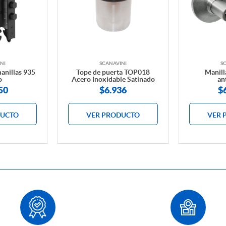
NI
SCANAVINI
S
anillas 935
Tope de puerta TOP018
Manill
o
Acero Inoxidable Satinado
an
50
$6.936
$
DUCTO
VER PRODUCTO
VER 