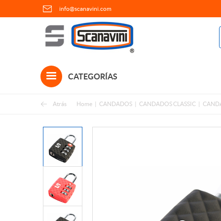
info@scanavini.com
CATEGORÍAS
Atrás
Home
CANDADOS
CANDADOS CLASSIC
CAND