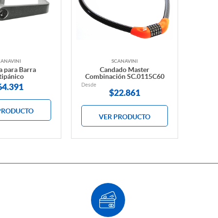
CANAVINI
SCANAVINI
a para Barra
Candado Master
tipánico
Combinación SC.0115C60
64.391
Desde
$
22.861
PRODUCTO
VER PRODUCTO