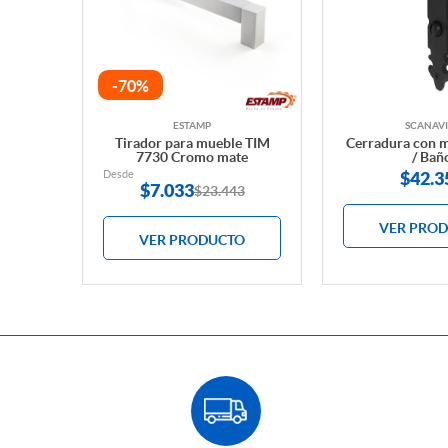
-70%
ESTAMP
SCANAVI
Tirador para mueble TIM
Cerradura con m
7730 Cromo mate
/ Bañ
Desde
$42.3
$
7.033
$23.443
VER PRO
VER PRODUCTO