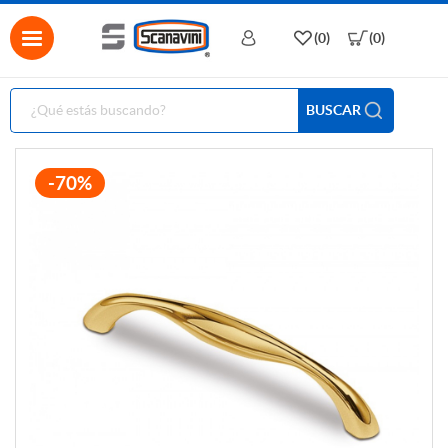
(0)
(0)
BUSCAR
-70%