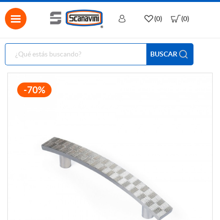
(0)
(0)
BUSCAR
-70%