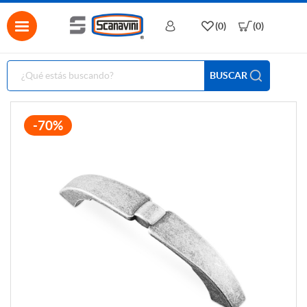
(0)
(0)
BUSCAR
-70%