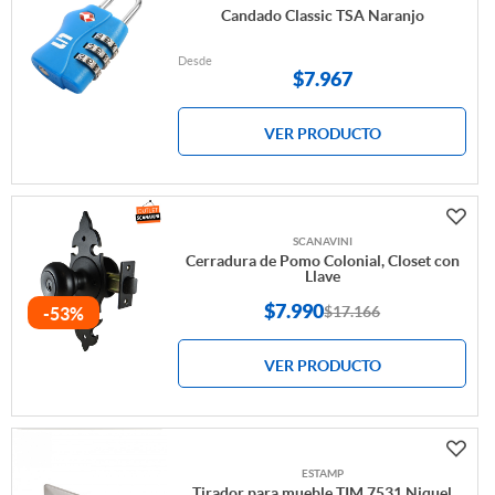
Candado Classic TSA Naranjo
Desde
$
7.967
VER PRODUCTO
SCANAVINI
Cerradura de Pomo Colonial, Closet con
Llave
$7.990
$17.166
-53%
VER PRODUCTO
ESTAMP
Tirador para mueble TIM 7531 Niquel