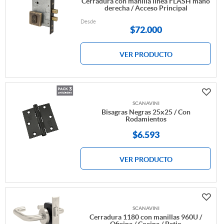
Cerradura con manilla línea FLASH mano
derecha / Acceso Principal
Desde
$
72.000
VER PRODUCTO
SCANAVINI
Bisagras Negras 25x25 / Con
Rodamientos
$6.593
VER PRODUCTO
SCANAVINI
Cerradura 1180 con manillas 960U /