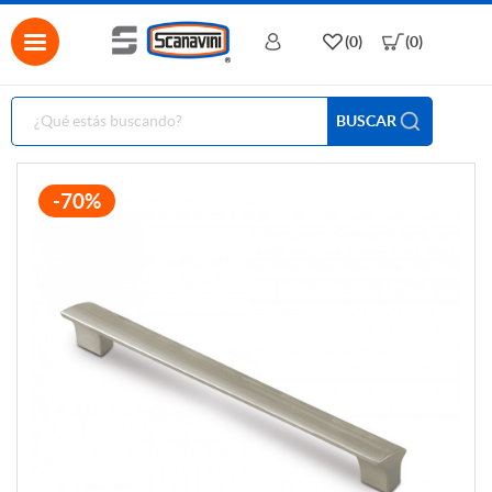
(0)
(0)
BUSCAR
-70%