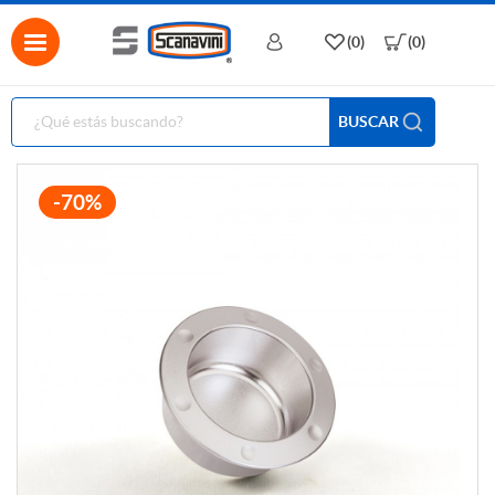
(0)
(0)
BUSCAR
-70%