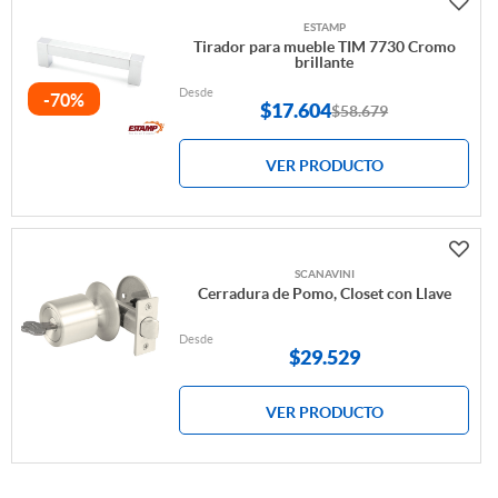
ESTAMP
Tirador para mueble TIM 7730 Cromo
brillante
Desde
-70%
$
17.604
$58.679
VER PRODUCTO
SCANAVINI
Cerradura de Pomo, Closet con Llave
Desde
$
29.529
VER PRODUCTO