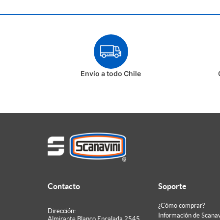
Envío a todo Chile
Contacto
Soporte
¿Cómo comprar?
Dirección:
Información de Scanav
Almirante Blanco Encalada 2545,