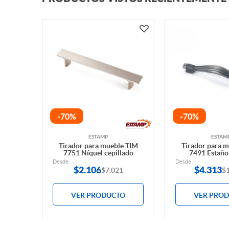
-70%
-70%
ESTAMP
ESTAM
Tirador para mueble TIM
Tirador para 
7751 Níquel cepillado
7491 Estaño
Desde
Desde
$
2.106
$
4.313
$7.021
$
VER PRODUCTO
VER PRO