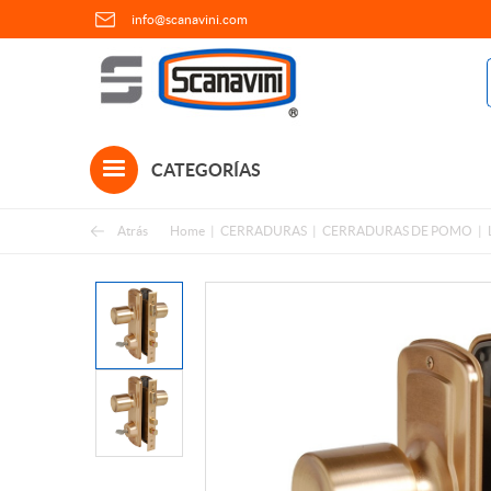
info@scanavini.com
CATEGORÍAS
Atrás
Home
CERRADURAS
CERRADURAS DE POMO