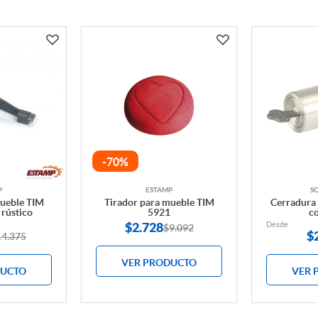
-70%
P
ESTAMP
S
mueble TIM
Tirador para mueble TIM
Cerradura 
 rústico
5921
co
$2.728
Desde
$9.092
$
14.375
VER PRODUCTO
DUCTO
VER 