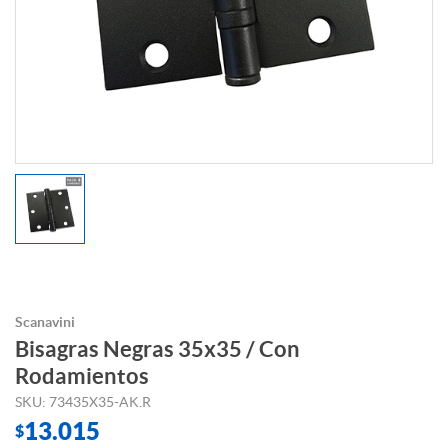
Scanavini
Bisagras Negras 35x35 / Con
Rodamientos
SKU: 73435X35-AK.R
13.015
$