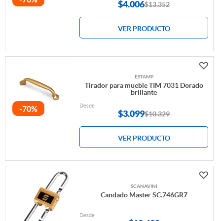
$
4.006
$13.352
VER PRODUCTO
ESTAMP
Tirador para mueble TIM 7031 Dorado
brillante
Desde
-70%
$
3.099
$10.329
VER PRODUCTO
SCANAVINI
Candado Master SC.746GR7
Desde