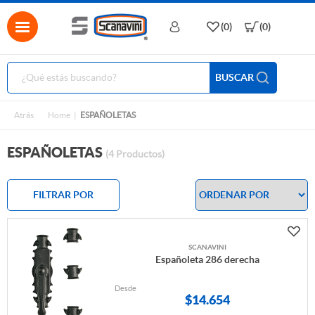
(0)
(0)
BUSCAR
Atrás
Home
ESPAÑOLETAS
ESPAÑOLETAS
(4 Productos)
FILTRAR POR
SCANAVINI
Españoleta 286 derecha
Desde
$
14.654