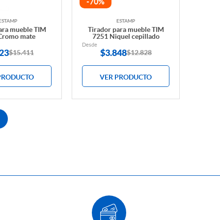
-70%
ESTAMP
ESTAMP
ara mueble TIM
Tirador para mueble TIM
Cromo mate
7251 Niquel cepillado
Desde
23
$
3.848
$15.411
$12.828
PRODUCTO
VER PRODUCTO