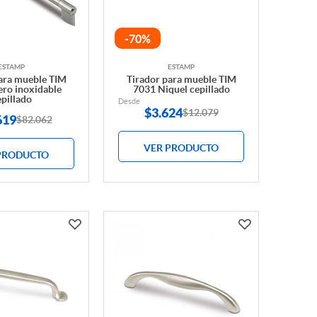
-70%
ESTAMP
ESTAMP
ara mueble TIM
Tirador para mueble TIM
ro inoxidable
7031 Niquel cepillado
epillado
Desde
$
3.624
$12.079
619
$82.062
VER PRODUCTO
PRODUCTO