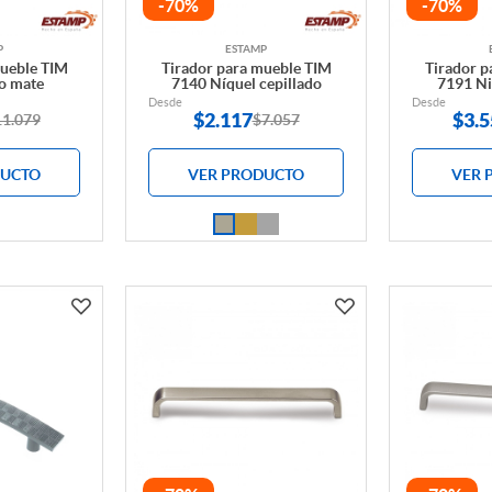
-70%
-70%
P
ESTAMP
mueble TIM
Tirador para mueble TIM
Tirador p
o mate
7140 Níquel cepillado
7191 Ni
Desde
Desde
$
2.117
$
3.5
11.079
$7.057
DUCTO
VER PRODUCTO
VER 