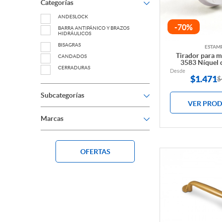
Categorías
ANDESLOCK
-70%
BARRA ANTIPÁNICO Y BRAZOS
HIDRÁULICOS
BISAGRAS
ESTAM
Tirador para 
CANDADOS
3583 Níquel 
CERRADURAS
Desde
$
1.471
$
CERRADURAS DIGITALES
CERROJO DE SEGURIDAD
Subcategorías
CONTROL DE ACCESO
VER PRO
DESTRABADORES
Marcas
ESPAÑOLETAS
HERRAJES PARA PUERTAS VIDRIADAS
INSTALACIÓN
OFERTAS
LLAVE
OUTLET
PERILLONES Y TIRADORES DE PUERTA
PICAPORTES
QUICIOS
TIRADORES DE MUEBLES