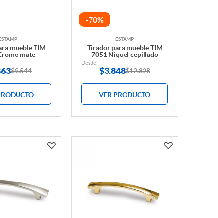
-70%
ESTAMP
ESTAMP
ara mueble TIM
Tirador para mueble TIM
Cromo mate
7051 Niquel cepillado
Desde
863
$
3.848
$9.544
$12.828
PRODUCTO
VER PRODUCTO