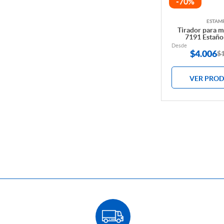
-70%
ESTAM
Tirador para 
7191 Estaño
Desde
$
4.006
$
VER PRO