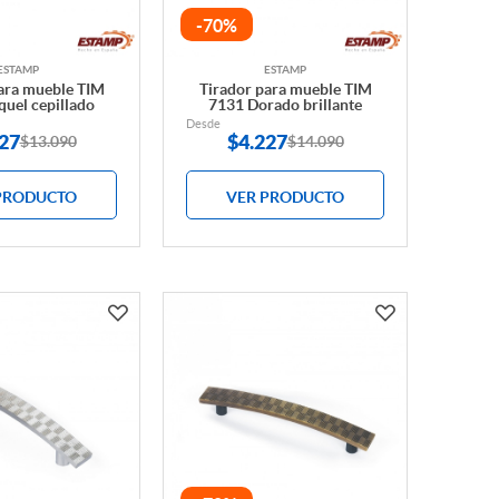
-70%
ESTAMP
ESTAMP
ara mueble TIM
Tirador para mueble TIM
uel cepillado
7131 Dorado brillante
Desde
27
$
4.227
$13.090
$14.090
PRODUCTO
VER PRODUCTO