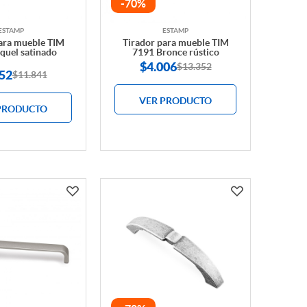
-70%
ESTAMP
ESTAMP
ara mueble TIM
Tirador para mueble TIM
quel satinado
7191 Bronce rústico
$
4.006
$13.352
52
$11.841
VER PRODUCTO
PRODUCTO