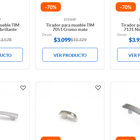
-70%
-70%
P
ESTAMP
mueble TIM
Tirador para mueble TIM
Tirador p
brillante
7051 Cromo mate
7131 Niq
Desde
Desde
$
3.099
$
3.9
13.578
$10.329
DUCTO
VER PRODUCTO
VER 