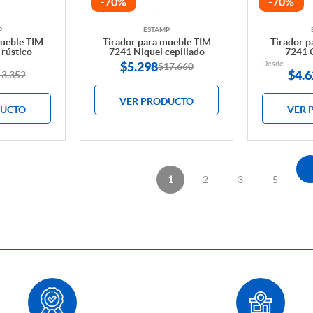
-70%
-70%
P
ESTAMP
mueble TIM
Tirador para mueble TIM
Tirador p
 rústico
7241 Niquel cepillado
7241 
$
5.298
Desde
$17.660
$
4.6
13.352
VER PRODUCTO
DUCTO
VER 
1
2
3
5