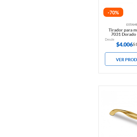
TOPES DE PUERTA
-70%
ESTAM
Tirador para 
7031 Dorado 
Desde
$
4.006
$
VER PRO