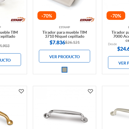
-70%
-70%
P
ESTAMP
mueble TIM
Tirador para mueble TIM
Tirador p
cepillado
3710 Niquel cepillado
7000 Ace
c
$
7.836
$26.121
Desde
4.903
$
24.
VER PRODUCTO
DUCTO
VER 