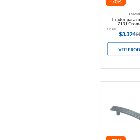
-70%
ESTAM
Tirador para 
7131 Crom
Desde
$
3.324
$
VER PRO