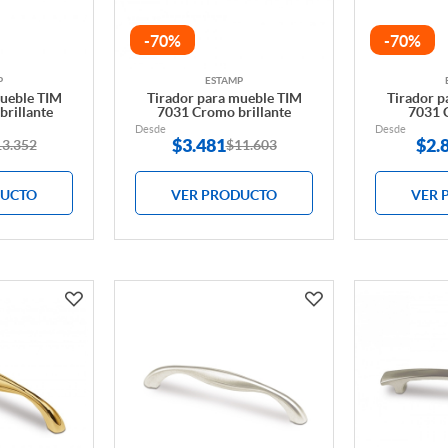
-70%
-70%
P
ESTAMP
mueble TIM
Tirador para mueble TIM
Tirador p
brillante
7031 Cromo brillante
7031 
Desde
Desde
$
3.481
$
2.
13.352
$11.603
DUCTO
VER PRODUCTO
VER 