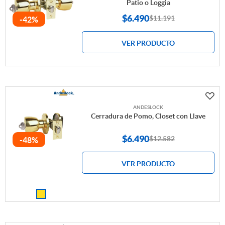
Patio o Loggia
$
6.490
$11.191
-42%
VER PRODUCTO
ANDESLOCK
Cerradura de Pomo, Closet con Llave
$
6.490
$12.582
-48%
VER PRODUCTO