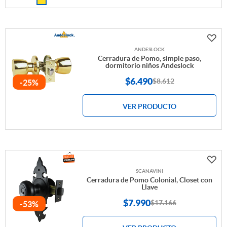
ANDESLOCK
Cerradura de Pomo, simple paso,
dormitorio niños Andeslock
$
6.490
$8.612
-25%
VER PRODUCTO
SCANAVINI
Cerradura de Pomo Colonial, Closet con
Llave
$
7.990
$17.166
-53%