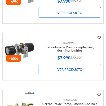
$
7.990
$25.490
-69%
VER PRODUCTO
SCANAVINI
Cerradura de Pomo, simple paso,
dormitorio niños
$
7.990
$22.990
-65%
VER PRODUCTO
ANDESLOCK
Cerradura de Pomo, Oficina, Cocina a