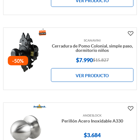
VER PRODUCTO
SCANAVINI
Cerradura de Pomo Colonial, simple paso,
dormitorio niños
$
7.990
$15.827
-50%
VER PRODUCTO
ANDESLOCK
Perillón Acero Inoxidable A330
$
3.684