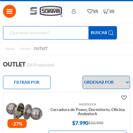
(0)
(0)
BUSCAR
Atrás
Home
OUTLET
OUTLET
(24 Productos)
FILTRAR POR
ANDESLOCK
Cerradura de Pomo, Dormitorio, Oficina
Andeslock
$
7.990
$10.990
-27%