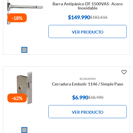
Barra Antipánico DT-1500VAS- Acero
Inoxidable
$
149.990
$182.616
-18%
VER PRODUCTO
SCANAVINI
Cerradura Embutir 1146 / Simple Paso
$
6.990
$18.490
-62%
VER PRODUCTO