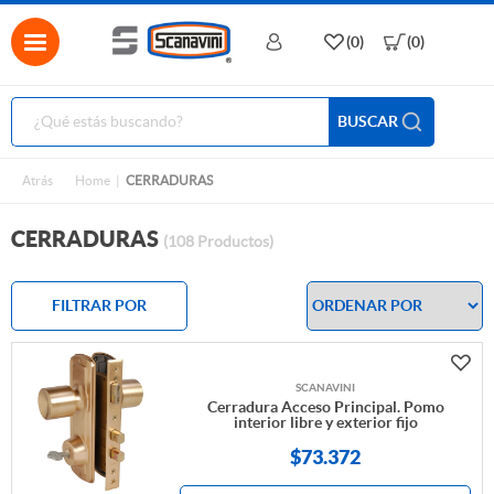
(0)
(0)
BUSCAR
Atrás
Home
CERRADURAS
CERRADURAS
(108 Productos)
FILTRAR POR
SCANAVINI
Cerradura Acceso Principal. Pomo
interior libre y exterior fijo
$
73.372