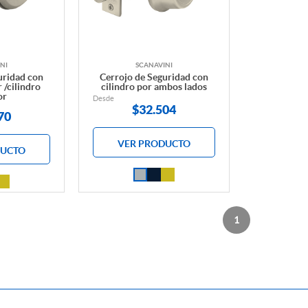
NI
SCANAVINI
uridad con
Cerrojo de Seguridad con
 /cilindro
cilindro por ambos lados
or
Desde
$
32.504
70
VER PRODUCTO
DUCTO
1