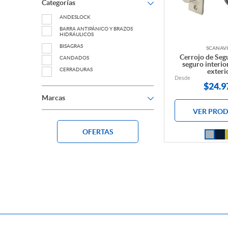
Categorías
ANDESLOCK
BARRA ANTIPÁNICO Y BRAZOS
HIDRÁULICOS
BISAGRAS
SCANAVI
Cerrojo de Seg
CANDADOS
seguro interior
CERRADURAS
exteri
Desde
CERRADURAS DIGITALES
$
24.9
CERROJO DE SEGURIDAD
Marcas
CONTROL DE ACCESO
VER PRO
DESTRABADORES
ESPAÑOLETAS
OFERTAS
HERRAJES PARA PUERTAS VIDRIADAS
INSTALACIÓN
LLAVE
OUTLET
PERILLONES Y TIRADORES DE PUERTA
PICAPORTES
QUICIOS
TIRADORES DE MUEBLES