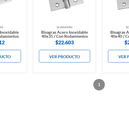
NI
SCANAVINI
S
 Inoxidable
Bisagras Acero Inoxidable
Bisagras A
odamientos
40x35 / Con Rodamientos
40x40 / C
12
$
22.603
$
DUCTO
VER PRODUCTO
VER 
1