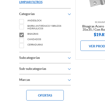
LIMPIAR FILTROS
Categorías
ANDESLOCK
SCANAVI
Bisagras Acero
BARRA ANTIPÁNICO Y BRAZOS
HIDRÁULICOS
35x35 / Con R
$
19.8
BISAGRAS
CANDADOS
CERRADURAS
VER PRO
CERRADURAS DIGITALES
CERROJO DE SEGURIDAD
Subcategorías
CONTROL DE ACCESO
DESTRABADORES
Sub-subcategorías
ESPAÑOLETAS
HERRAJES PARA PUERTAS VIDRIADAS
Marcas
INSTALACIÓN
LLAVE
OUTLET
OFERTAS
PERILLONES Y TIRADORES DE PUERTA
PICAPORTES