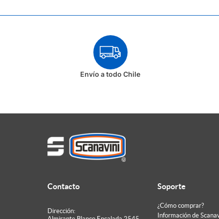
QUICIOS
TIRADORES DE MUEBLES
TOPES DE PUERTA
Envío a todo Chile
Contacto
Soporte
¿Cómo comprar?
Dirección:
Información de Scanav
Almirante Blanco Encalada 2545,