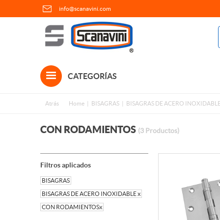
info@scanavini.com
CATEGORÍAS
Atrás
Home
BISAGRAS
BISAGRAS DE ACERO INOXIDABL
CON RODAMIENTOS
(3 Productos)
Filtros aplicados
BISAGRAS
BISAGRAS DE ACERO INOXIDABLE
x
CON RODAMIENTOS
x