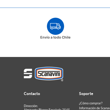
QUICIOS
TIRADORES DE MUEBLES
TOPES DE PUERTA
Envío a todo Chile
Contacto
Soporte
¿Cómo comprar?
Dirección:
Información de Scanav
Almirante Blanco Encalada 2545,