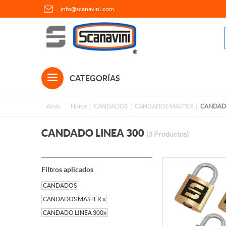
info@scanavini.com
CATEGORÍAS
Atrás
Home
CANDADOS
CANDADOS MASTER
CANDADO
CANDADO LINEA 300
(3 Productos)
Filtros aplicados
CANDADOS
CANDADOS MASTER
x
CANDADO LINEA 300
x