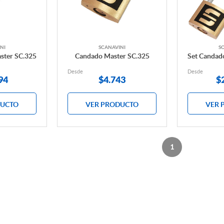
NI
SCANAVINI
S
ster SC.325
Candado Master SC.325
Set Candad
Desde
Desde
94
$
4.743
$
DUCTO
VER PRODUCTO
VER 
1