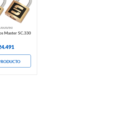
CANAVINI
os Master SC.330
24.491
PRODUCTO