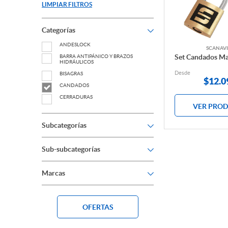
LIMPIAR FILTROS
Categorías
ANDESLOCK
SCANAVI
Set Candados Ma
BARRA ANTIPÁNICO Y BRAZOS
HIDRÁULICOS
Desde
BISAGRAS
$
12.0
CANDADOS
CERRADURAS
VER PRO
CERRADURAS DIGITALES
CERROJO DE SEGURIDAD
Subcategorías
CONTROL DE ACCESO
DESTRABADORES
Sub-subcategorías
ESPAÑOLETAS
HERRAJES PARA PUERTAS VIDRIADAS
Marcas
INSTALACIÓN
LLAVE
OUTLET
OFERTAS
PERILLONES Y TIRADORES DE PUERTA
PICAPORTES