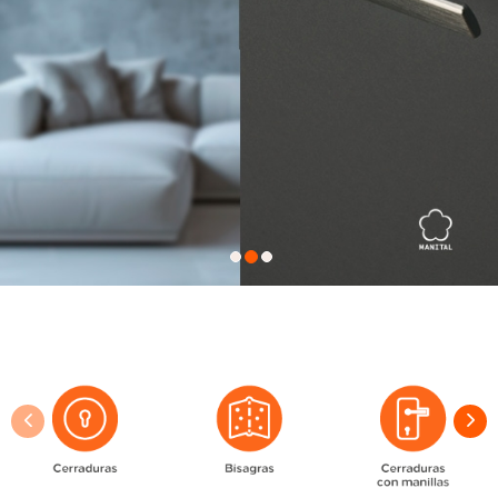
•
•
•