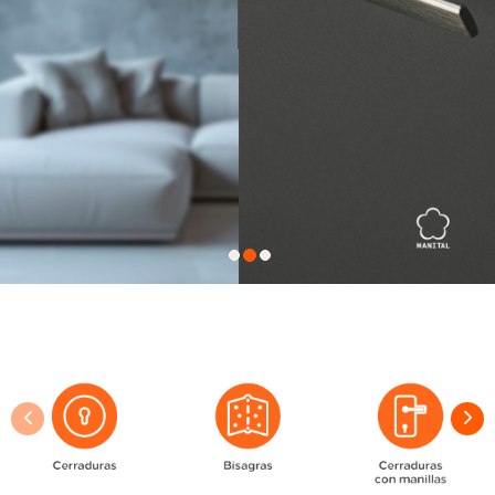
•
•
•